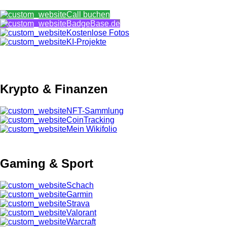
Call buchen
BadgeBase.de
Kostenlose Fotos
KI-Projekte
Krypto & Finanzen
NFT-Sammlung
CoinTracking
Mein Wikifolio
Gaming & Sport
Schach
Garmin
Strava
Valorant
Warcraft