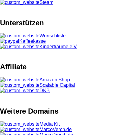
Steam
Unterstützen
Wunschliste
Kaffeekasse
Kinderträume e.V
Affiliate
Amazon Shop
Scalable Capital
DKB
Weitere Domains
Media Kit
MarcoVerch.de
Marco-Verch.de