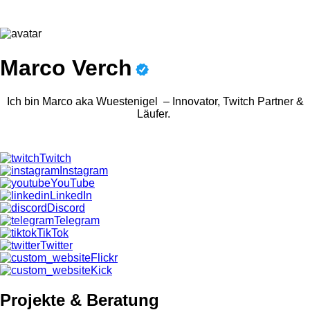
Marco Verch
Ich bin Marco aka Wuestenigel – Innovator, Twitch Partner &
Läufer.
Twitch
Instagram
YouTube
LinkedIn
Discord
Telegram
TikTok
Twitter
Flickr
Kick
Projekte & Beratung